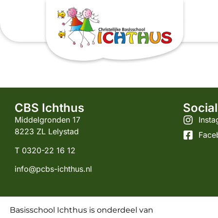
Meester Timo
leerkrachtondersteuner
CBS Ichthus
Socia
Middelgronden 17
Inst
8223 ZL Lelystad
Face
T 0320-22 16 12
info@pcbs-ichthus.nl
Basisschool Ichthus is onderdeel van