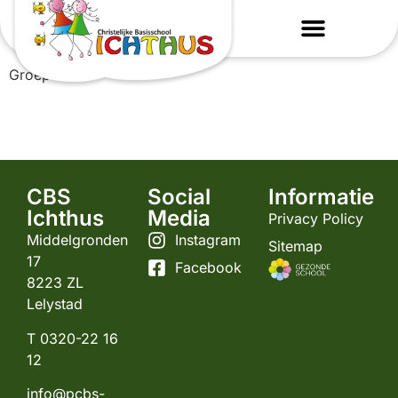
Juf Marianne
Groep 3-4
CBS
Social
Informatie
Ichthus
Media
Privacy Policy
Middelgronden
Instagram
Sitemap
17
Facebook
8223 ZL
Lelystad
T 0320-22 16
12
info@pcbs-